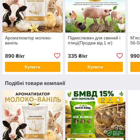
Ароматизатор молоко-
Підкислювач для свиней і
М'яс
ваніль
птиці(Продаж від 1 кг)
56-5
890
335
990
₴/кг
₴/кг
Купити
Купити
Подібні товари компанії