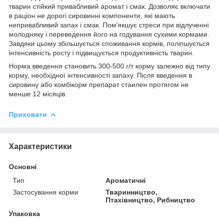
тварин стійкий привабливий аромат і смак. Дозволяє включати
в раціон не дорогі сировинні компоненти, які мають
непривабливий запах і смак. Пом'якшує стреси при відлученні
молодняку і переведення його на годування сухими кормами.
Завдяки цьому збільшується споживання кормів, поліпшується
інтенсивність росту і підвищується продуктивність тварин.
Норма введення становить 300-500 г/т корму залежно від типу
корму, необхідної інтенсивності запаху. Після введення в
сировину або комбікорм препарат стаилен протягом не
менше 12 місяців.
Приховати
Характеристики
Основні
Тип
Ароматичні
Застосування корми
Тваринництво,
Птахівництво, Рибництво
Упаковка