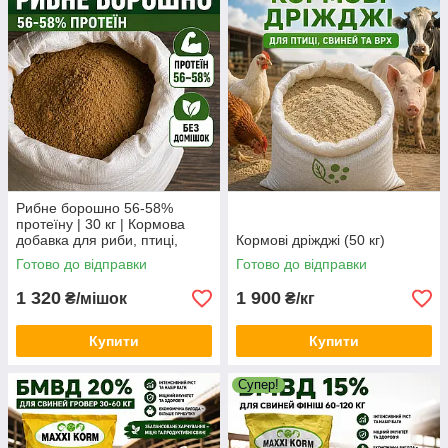
Рибне борошно 56-58%
протеїну | 30 кг | Кормова
добавка для риби, птиці,
Кормові дріжджі (50 кг)
свиней
Готово до відправки
Готово до відправки
1 320
1 900
₴/мішок
₴/кг
Купити
Купити
Супер!