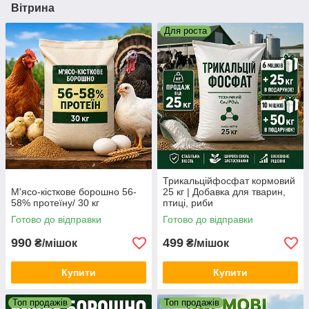
Вітрина
Для роста
Трикальційфосфат кормовий
М'ясо-кісткове борошно 56-
25 кг | Добавка для тварин,
58% протеїну/ 30 кг
птиці, риби
Готово до відправки
Готово до відправки
990
499
₴/мішок
₴/мішок
Купити
Купити
Топ продажів
Топ продажів