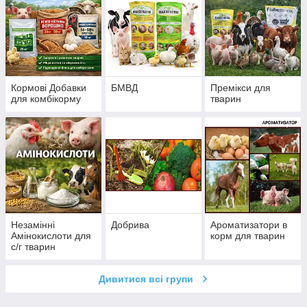
Кормові Добавки
БМВД
Премікси для
для комбікорму
тварин
Незамінні
Добрива
Ароматизатори в
Амінокислоти для
корм для тварин
с/г тварин
Дивитися всі групи