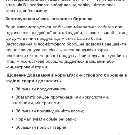
вітамінів В1 особливо: рибофлавіну, холіну, нікотинової
кислоти, кобаламину.
Застосування м’ясо-кісткового борошна.
Воно використовується як білково-мінеральна добавка при
годівлі великої і дрібної рогатої худоби, а також свиней і птиці.
Це дуже цінний продукт, що містить багато білка.
Застосування м’ясо-кісткового борошна дозволяє здешевити
процес вирощування сільськогосподарських тварин і
підвищити якість кінцевого продукту. При годуванні худоби та
птиці м’ясо-кісткове борошно додається в мішанки або
концентровані корми.
Щоденне додавання в корм м’ясо-кісткового борошна в
годівлі тварин дозволить:
Збільшити продуктивність;
Збагатити раціон протеїнами, амінокислотами,
вітамінами, мінералами;
Збільшити поживну цінність корму;
Нормалізувати обмін речовин;
Збільшити приріст тварин;