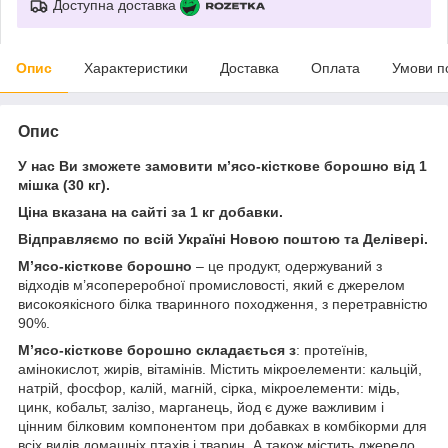
Доступна доставка
Опис
Характеристики
Доставка
Оплата
Умови п
Опис
У нас Ви зможете замовити м’ясо-кісткове борошно від 1
мішка (30 кг).
Ціна вказана на сайті за 1 кг добавки.
Відправляємо по всій Україні Новою поштою та Делівері.
М’ясо-кісткове борошно
– це продукт, одержуваний з
відходів м’ясопереробної промисловості, який є джерелом
високоякісного білка тваринного походження, з перетравністю
90%.
М’ясо-кісткове борошно складається з
: протеїнів,
амінокислот, жирів, вітамінів. Містить мікроелементи: кальцій,
натрій, фосфор, калій, магній, сірка, мікроелементи: мідь,
цинк, кобальт, залізо, марганець, йод є дуже важливим і
цінним білковим компонентом при добавках в комбікорми для
всіх видів домашніх птахів і тварин. А також містить джерело