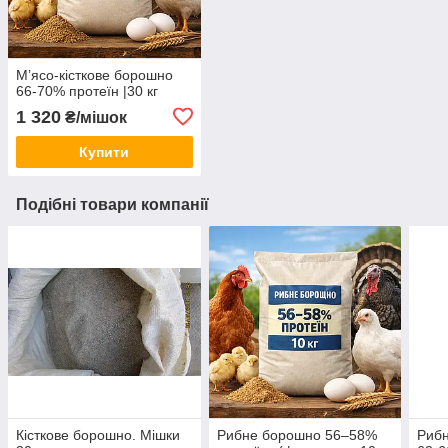
Мʼясо-кісткове борошно
66-70% протеїн |30 кг
1 320
₴/мішок
Купити
Подібні товари компанії
Кісткове борошно. Мішки
Рибне борошно 56–58%
Рибн