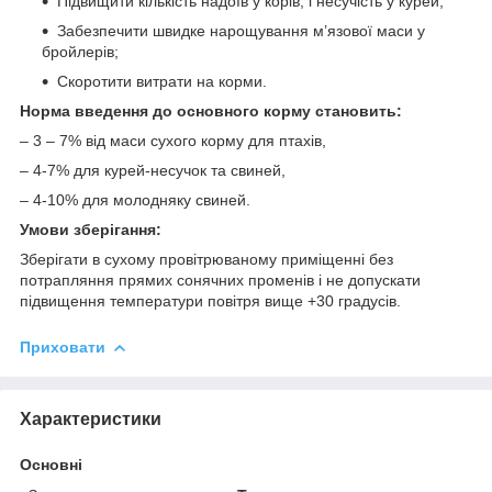
Підвищити кількість надоїв у корів, і несучість у курей;
Забезпечити швидке нарощування м’язової маси у
бройлерів;
Скоротити витрати на корми.
Норма введення до основного корму становить:
– 3 – 7% від маси сухого корму для птахів,
– 4-7% для курей-несучок та свиней,
– 4-10% для молодняку ​​свиней.
Умови зберігання:
Зберігати в сухому провітрюваному приміщенні без
потрапляння прямих сонячних променів і не допускати
підвищення температури повітря вище +30 градусів.
Приховати
Характеристики
Основні