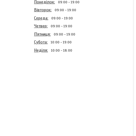
Понеділок
09:00
19:00
Вівторок
09:00
19:00
Середа
09:00
19:00
Четвер
09:00
19:00
Пʼятниця
09:00
19:00
Субота
10:00
19:00
Неділя
10:00
18:00
БМВД для качок та гусей
20%
Готово до відправки
1 150 ₴/мішок