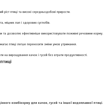
ий ріст птиці та високі середньодобові прирости.
, міцних лап і здорових суглобів.
еми та дозволяє ефективніше використовувати поживні речовини корму.
магає птиці легше переносити зміни умов утримання.
и на вирощування качок і гусей без втрати продуктивності.
птиці
цінного комбікорму для качок, гусей та іншої водоплавної птиці
.