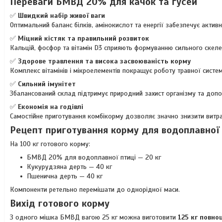
Переваги БМВД 20% для качок та гусей
✅
Швидкий набір живої ваги
Оптимальний баланс білків, амінокислот та енергії забезпечує активн
✅
Міцний кістяк та правильний розвиток
Кальцій, фосфор та вітамін D3 сприяють формуванню сильного скелета
✅
Здорове травлення та висока засвоюваність корму
Комплекс вітамінів і мікроелементів покращує роботу травної сист
✅
Сильний імунітет
Збалансований склад підтримує природний захист організму та допо
✅
Економія на годівлі
Самостійне приготування комбікорму дозволяє значно знизити витрат
Рецепт приготування корму для водоплавної 
На 100 кг готового корму:
БМВД 20% для водоплавної птиці — 20 кг
Кукурудзяна дерть — 40 кг
Пшенична дерть — 40 кг
Компоненти ретельно перемішати до однорідної маси.
Вихід готового корму
З одного мішка БМВД вагою 25 кг можна виготовити
125 кг повно