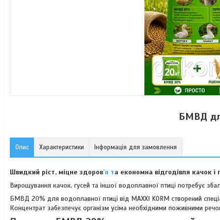
БМВД дл
Опис
Характеристики
Інформація для замовлення
Швидкий ріст, міцне здоров
'я т
а економна відгодівля качок і 
Вирощування качок, гусей та іншої водоплавної птиці потребує збала
БМВД 20% для водоплавної птиці від MAXXI KORM створений спеціал
Концентрат забезпечує організм усіма необхідними поживними речов