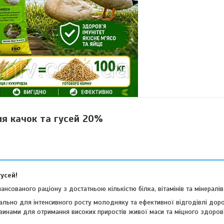
я качок та гусей 20%
гусей!
нсованого раціону з достатньою кількістю білка, вітамінів та мінералів
ьно для інтенсивного росту молодняку та ефективної відгодівлі дорос
инами для отримання високих приростів живої маси та міцного здоров'я