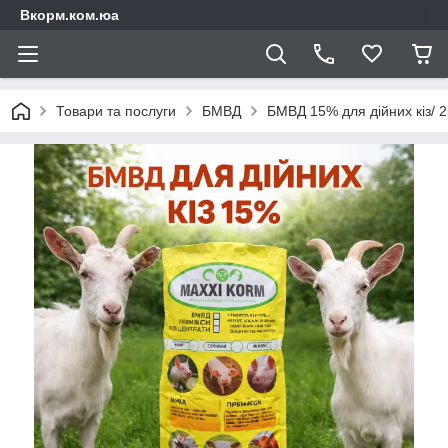
Вкорм.ком.юа
Товари та послуги
БМВД
БМВД 15% для дійних кіз/ 25