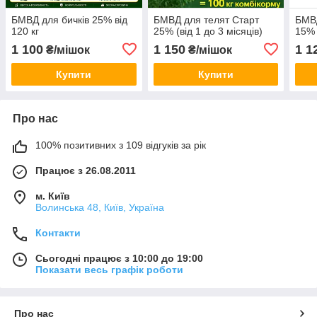
БМВД для бичків 25% від
БМВД для телят Старт
БМВД
120 кг
25% (від 1 до 3 місяців)
15% 
1 100
1 150
1 1
₴/мішок
₴/мішок
Купити
Купити
Про нас
100% позитивних з 109 відгуків за рік
Працює з 26.08.2011
м. Київ
Волинська 48, Київ, Україна
Контакти
Сьогодні працює з 10:00 до 19:00
Показати весь графік роботи
Про нас