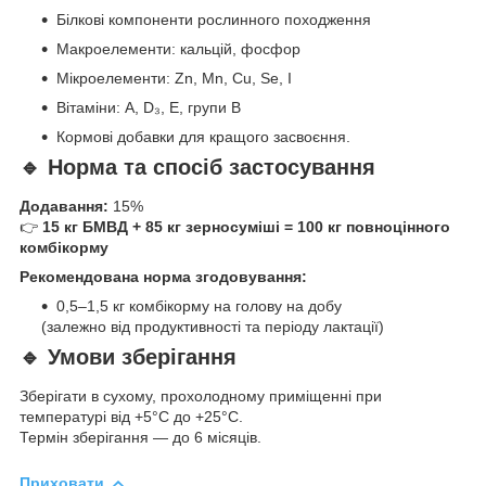
Білкові компоненти рослинного походження
Макроелементи: кальцій, фосфор
Мікроелементи: Zn, Mn, Cu, Se, I
Вітаміни: A, D₃, E, групи B
Кормові добавки для кращого засвоєння.
🔹 Норма та спосіб застосування
Додавання:
15%
👉
15 кг БМВД + 85 кг зерносуміші = 100 кг повноцінного
комбікорму
Рекомендована норма згодовування:
0,5–1,5 кг комбікорму на голову на добу
(залежно від продуктивності та періоду лактації)
🔹 Умови зберігання
Зберігати в сухому, прохолодному приміщенні при
температурі від +5°C до +25°C.
Термін зберігання — до 6 місяців.
Приховати