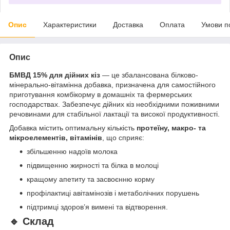
Опис
Характеристики
Доставка
Оплата
Умови п
Опис
БМВД 15% для дійних кіз
— це збалансована білково-
мінерально-вітамінна добавка, призначена для самостійного
приготування комбікорму в домашніх та фермерських
господарствах. Забезпечує дійних кіз необхідними поживними
речовинами для стабільної лактації та високої продуктивності.
Добавка містить оптимальну кількість
протеїну, макро- та
мікроелементів, вітамінів
, що сприяє:
збільшенню надоїв молока
підвищенню жирності та білка в молоці
кращому апетиту та засвоєнню корму
профілактиці авітамінозів і метаболічних порушень
підтримці здоров’я вимені та відтворення.
🔹 Склад