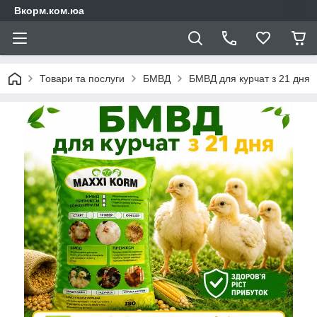
Вкорм.ком.юа
Товари та послуги
БМВД
БМВД для курчат з 21 дня