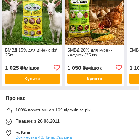
БМВД 15% для дійних кіз/
БМВД 20% для курей-
БМВД
25кг.
несучок (25 кг)
1 025
1 050
1 1
₴/мішок
₴/мішок
Купити
Купити
Про нас
100% позитивних з 109 відгуків за рік
Працює з 26.08.2011
м. Київ
Волинська 48, Київ, Україна