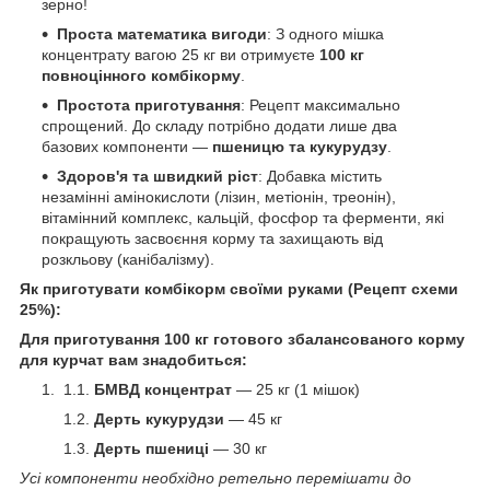
зерно!
Проста математика вигоди
: З одного мішка
концентрату вагою 25 кг ви отримуєте
100 кг
повноцінного комбікорму
.
Простота приготування
: Рецепт максимально
спрощений. До складу потрібно додати лише два
базових компоненти —
пшеницю та кукурудзу
.
Здоров'я та швидкий ріст
: Добавка містить
незамінні амінокислоти (лізин, метіонін, треонін),
вітамінний комплекс, кальцій, фосфор та ферменти, які
покращують засвоєння корму та захищають від
розкльову (канібалізму).
Як приготувати комбікорм своїми руками (Рецепт схеми
25%):
Для приготування 100 кг готового збалансованого корму
для курчат вам знадобиться:
БМВД концентрат
— 25 кг (1 мішок)
Дерть кукурудзи
— 45 кг
Дерть пшениці
— 30 кг
Усі компоненти необхідно ретельно перемішати до