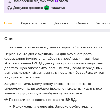
Замовлення під захистом
Доступна доставка
Опис
Характеристики
Доставка
Оплата
Умови п
Опис
Ефективне та економне годування курчат з 3-го тижня життя
Період з 21-го дня є вирішальним для активного росту,
формування імунітету та набору м'язової маси птиці. Наш
збалансований БМВД для курчат
розроблений спеціально
для того, щоб забезпечити організм птиці всіма необхідними
амінокислотами, вітамінами та мінералами без зайвих витрат
на дорогі готові корми.
Завдяки оптимальному вмісту високоякісного білка та
мікроелементів, ця добавка ідеально підходить як для м'ясо-
яєчних порід , так і для майбутніх курей-несучок.
🌟 Переваги використання нашого БМВД:
Максимальна економія
: Використовуйте власне