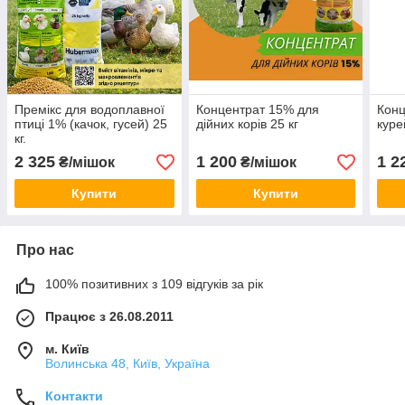
Премікс для водоплавної
Концентрат 15% для
Конц
птиці 1% (качок, гусей) 25
дійних корів 25 кг
куре
кг.
2 325
1 200
1 2
₴/мішок
₴/мішок
Купити
Купити
Про нас
100% позитивних з 109 відгуків за рік
Працює з 26.08.2011
м. Київ
Волинська 48, Київ, Україна
Контакти