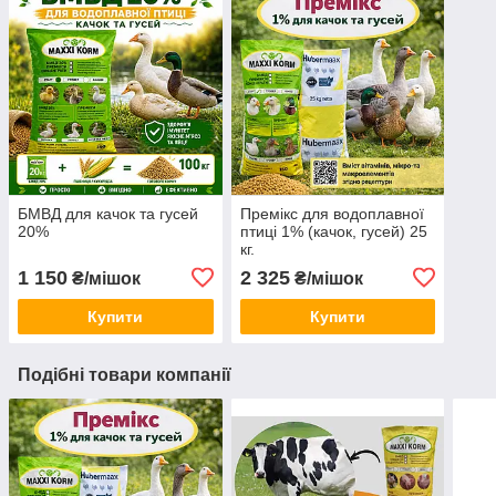
БМВД для качок та гусей
Премікс для водоплавної
20%
птиці 1% (качок, гусей) 25
кг.
1 150
2 325
₴/мішок
₴/мішок
Купити
Купити
Подібні товари компанії