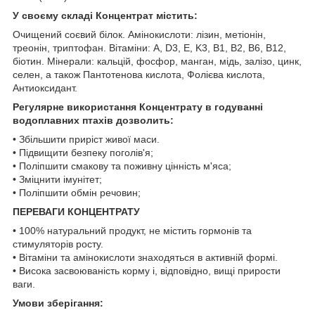
У своєму складі Концентрат містить:
Очищений соєвий білок. Амінокислоти: лізин, метіонін,
треонін, триптофан. Вітаміни: А, D3, E, K3, В1, В2, В6, В12,
біотин. Мінерали: кальцій, фосфор, манган, мідь, залізо, цинк,
селен, а також Пантотенова кислота, Фолієва кислота,
Антиоксидант.
Регулярне використання Концентрату в годуванні
водоплавних птахів дозволить:
• Збільшити приріст живої маси.
• Підвищити безпеку поголів'я;
• Поліпшити смакову та поживну цінність м'яса;
• Зміцнити імунітет;
• Поліпшити обмін речовин;
ПЕРЕВАГИ КОНЦЕНТРАТУ
• 100% натуральний продукт, не містить гормонів та
стимуляторів росту.
• Вітаміни та амінокислоти знаходяться в активній формі.
• Висока засвоюваність корму і, відповідно, вищі прирости
ваги.
Умови зберігання: