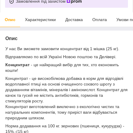
Замовлення під захистом
Опис
Характеристики
Доставка
Оплата
Умови п
Опис
У нас Ви зможете замовити концентрат від 1 мішка (25 кг).
Відправляємо по всій Україні Новою поштою та Делівері.
Концентрат
- це найкращий вибір для тих, хто економить
кошти!
Концентрат - це високобілкова добавка в корм для відгодівлі
водоплавної птиці на основі очищеного соєвого шроту з
додаванням вітамінів, мінералів і амінокислот. Концентрат для
качок та гусей не містить антибіотиків, гормонів та
стимуляторів росту.
Концентрат виготовлений виключно з екологічно чистих та
натуральних компонентів, тому приріст ваги відбувається
природним шляхом.
Норма додавання на 100 кг. зернових (пшениця, кукурудза) -
15%.-(15 кг)